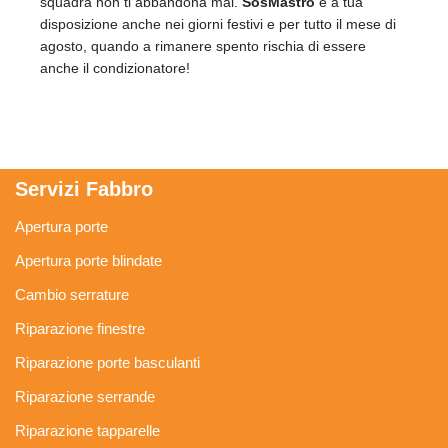
squadra non ti abbandona mai.
SosMastro
è a tua
disposizione anche nei giorni festivi e per tutto il mese di
agosto, quando a rimanere spento rischia di essere
anche il condizionatore!
Servizi Fabbro
Apertura porte
Apertura porte blindate
Cambio serrature
Riparazione finestre
Riparazione porte basculanti
Riparazione serrande
Riparazione tapparelle