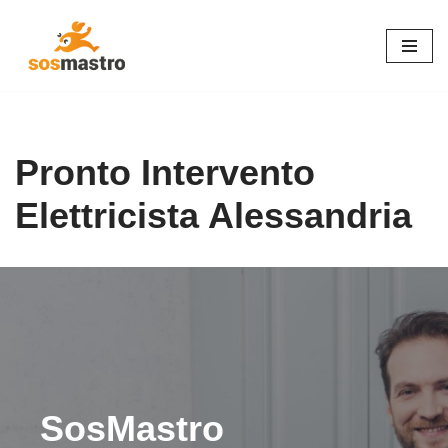
Vai
al
contenuto
Pronto Intervento
Elettricista Alessandria
SosMastro