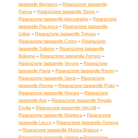
tapparelle Bergamo
–
Riparazione tapparelle
Parma
–
Riparazione tapparelle Torino
–
Riparazione tapparelle Alessandria
–
Riparazione
tapparelle Piacenza
–
Riparazione tapparelle
Udine
–
Riparazione tapparelle Treviso
–
Riparazione tapparelle Como
–
Riparazione
tapparelle Salerno
–
Riparazione tapparelle
Bologna
–
Riparazione tapparelle Ferrara
–
Riparazione tapparelle Verona
–
Riparazione
tapparelle Pavia
–
Riparazione tapparelle Rimini
–
Riparazione tapparelle Siena
–
Riparazione
tapparelle Rovigo
–
Riparazione tapparelle Prato
–
Riparazione tapparelle Novara
–
Riparazione
tapparelle Asti
–
Riparazione tapparelle Reggio
Emilia
–
Riparazione tapparelle Vercelli
–
Riparazione tapparelle Mantova
–
Riparazione
tapparelle Lecco
–
Riparazione tapparelle Genova
–
Riparazione tapparelle Monza Brianza
–
Riparazione tapparelle Varese
–
Riparazione