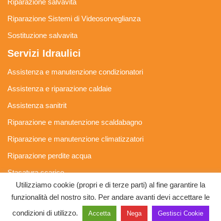
Riparazione salvavita
Riparazione Sistemi di Videosorveglianza
Sostituzione salvavita
Servizi Idraulici
Assistenza e manutenzione condizionatori
Assistenza e riparazione caldaie
Assistenza sanitrit
Riparazione e manutenzione scaldabagno
Riparazione e manutenzione climatizzatori
Riparazione perdite acqua
Stasatura scarico
Utilizziamo cookie (propri e di terze parti) al fine garantire la
Stasatura wc
funzionalità del nostro sito. Per andare avanti devi accettare le
SosMastro by Paolo Aldinucci - P.IVA 05247740482 -
Privacy
condizioni di utilizzo.
Accetta
Nega
Gestisci Cookie
Policy e Cookie