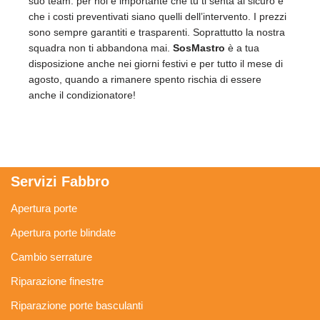
suo team: per noi è importante che tu ti senta al sicuro e
che i costi preventivati siano quelli dell’intervento. I prezzi
sono sempre garantiti e trasparenti. Soprattutto la nostra
squadra non ti abbandona mai.
SosMastro
è a tua
disposizione anche nei giorni festivi e per tutto il mese di
agosto, quando a rimanere spento rischia di essere
anche il condizionatore!
Servizi Fabbro
Apertura porte
Apertura porte blindate
Cambio serrature
Riparazione finestre
Riparazione porte basculanti