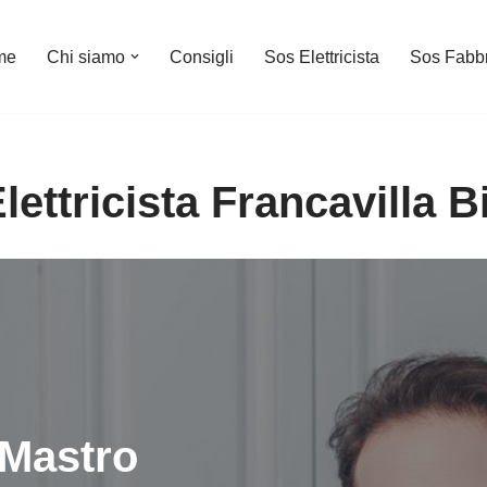
me
Chi siamo
Consigli
Sos Elettricista
Sos Fabb
lettricista Francavilla B
Mastro