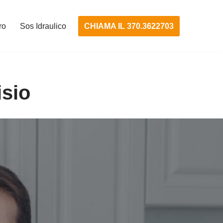
CHIAMA IL 370.3622703
ro
Sos Idraulico
isio