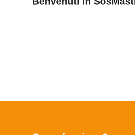
Benvenuti in SosMastr