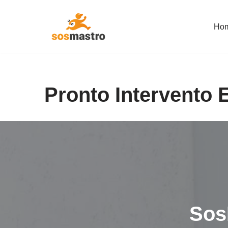
Ho
Vai
al
contenuto
Pronto Intervento E
Sos