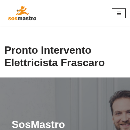
Vai
al
contenuto
Pronto Intervento
Elettricista Frascaro
SosMastro