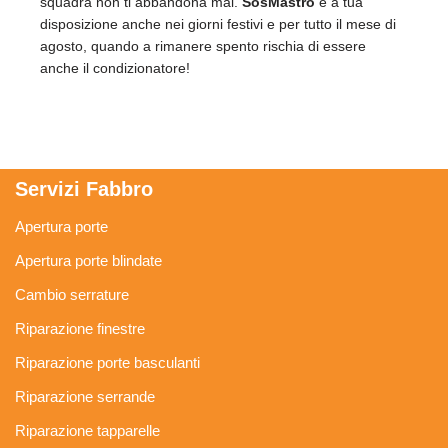
squadra non ti abbandona mai.
SosMastro
è a tua
disposizione anche nei giorni festivi e per tutto il mese di
agosto, quando a rimanere spento rischia di essere
anche il condizionatore!
Servizi Fabbro
Apertura porte
Apertura porte blindate
Cambio serrature
Riparazione finestre
Riparazione porte basculanti
Riparazione serrande
Riparazione tapparelle