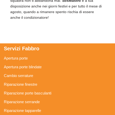
squadra non ti abbandona mai.
SosMastro
è a tua
disposizione anche nei giorni festivi e per tutto il mese di
agosto, quando a rimanere spento rischia di essere
anche il condizionatore!
Servizi Fabbro
Apertura porte
Apertura porte blindate
Cambio serrature
Riparazione finestre
Riparazione porte basculanti
Riparazione serrande
Riparazione tapparelle