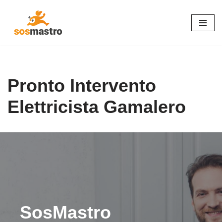
Vai
al
contenuto
Pronto Intervento
Elettricista Gamalero
SosMastro