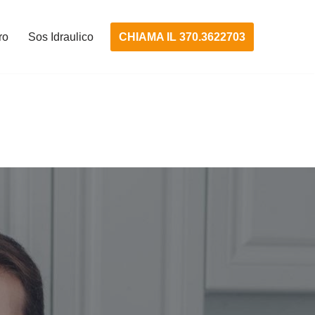
CHIAMA IL 370.3622703
ro
Sos Idraulico