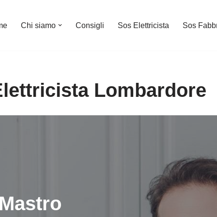
me
Chi siamo
Consigli
Sos Elettricista
Sos Fabb
Elettricista Lombardore
Mastro