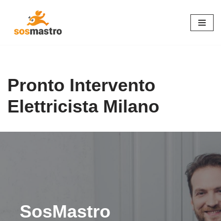
Vai
al
contenuto
Pronto Intervento
Elettricista Milano
SosMastro