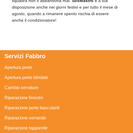
squadra non ti abbandona mai.
SosMastro
è a tua
disposizione anche nei giorni festivi e per tutto il mese di
agosto, quando a rimanere spento rischia di essere
anche il condizionatore!
Servizi Fabbro
Apertura porte
Apertura porte blindate
Cambio serrature
Riparazione finestre
Riparazione porte basculanti
Riparazione serrande
Riparazione tapparelle