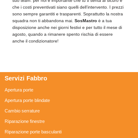
suo team: per noi è importante che tu ti senta al sicuro e
che i costi preventivati siano quelli dell’intervento. I prezzi
sono sempre garantiti e trasparenti. Soprattutto la nostra
squadra non ti abbandona mai.
SosMastro
è a tua
disposizione anche nei giorni festivi e per tutto il mese di
agosto, quando a rimanere spento rischia di essere
anche il condizionatore!
Servizi Fabbro
Apertura porte
Apertura porte blindate
Cambio serrature
Riparazione finestre
Riparazione porte basculanti