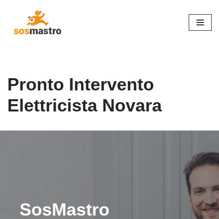
Vai
al
contenuto
Pronto Intervento
Elettricista Novara
SosMastro