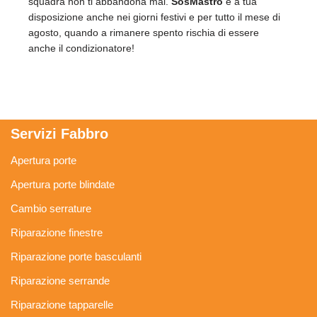
squadra non ti abbandona mai.
SosMastro
è a tua
disposizione anche nei giorni festivi e per tutto il mese di
agosto, quando a rimanere spento rischia di essere
anche il condizionatore!
Servizi Fabbro
Apertura porte
Apertura porte blindate
Cambio serrature
Riparazione finestre
Riparazione porte basculanti
Riparazione serrande
Riparazione tapparelle