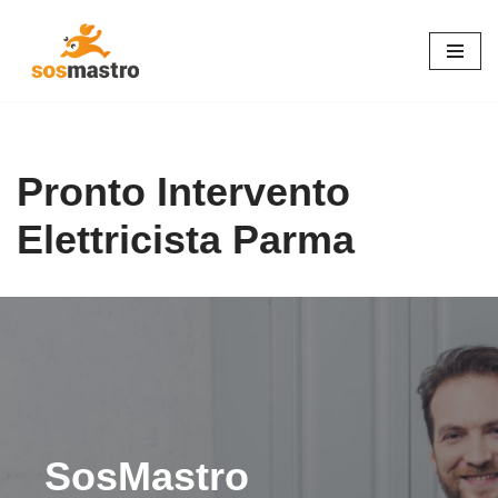
Vai
al
contenuto
Pronto Intervento
Elettricista Parma
SosMastro