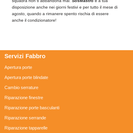
squadra non ti abbandona mai.
SosMastro
è a tua
disposizione anche nei giorni festivi e per tutto il mese di
agosto, quando a rimanere spento rischia di essere
anche il condizionatore!
Servizi Fabbro
Apertura porte
Apertura porte blindate
Cambio serrature
Riparazione finestre
Riparazione porte basculanti
Riparazione serrande
Riparazione tapparelle