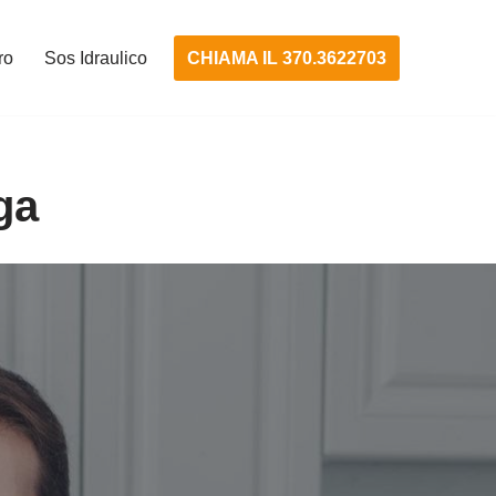
CHIAMA IL 370.3622703
ro
Sos Idraulico
ga