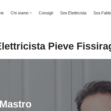
me
Chi siamo
Consigli
Sos Elettricista
Sos Fabb
lettricista Pieve Fissira
Mastro