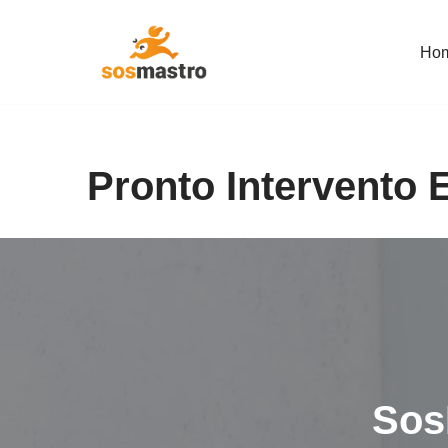
Ho
Vai
al
contenuto
Pronto Intervento E
Sos