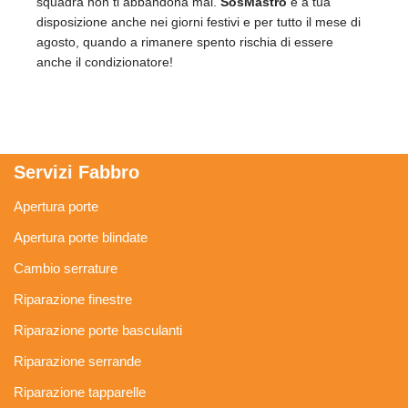
squadra non ti abbandona mai.
SosMastro
è a tua
disposizione anche nei giorni festivi e per tutto il mese di
agosto, quando a rimanere spento rischia di essere
anche il condizionatore!
Servizi Fabbro
Apertura porte
Apertura porte blindate
Cambio serrature
Riparazione finestre
Riparazione porte basculanti
Riparazione serrande
Riparazione tapparelle