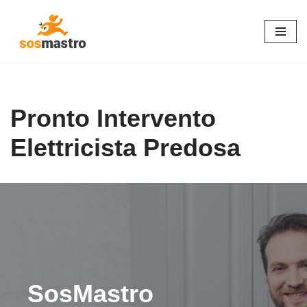
Vai
al
contenuto
Pronto Intervento
Elettricista Predosa
SosMastro