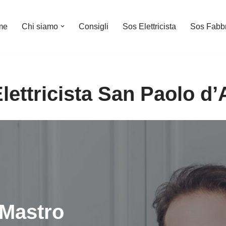
me
Chi siamo
Consigli
Sos Elettricista
Sos Fabb
lettricista San Paolo d
Mastro