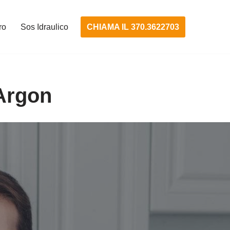
CHIAMA IL 370.3622703
ro
Sos Idraulico
’Argon