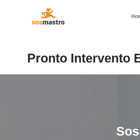
Ho
Vai
al
contenuto
Pronto Intervento E
Sos