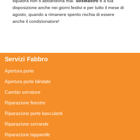
squadra non ti abbandona mai.
SosMastro
è a tua
disposizione anche nei giorni festivi e per tutto il mese di
agosto, quando a rimanere spento rischia di essere
anche il condizionatore!
Servizi Fabbro
Apertura porte
Apertura porte blindate
Cambio serrature
Riparazione finestre
Riparazione porte basculanti
Riparazione serrande
Riparazione tapparelle