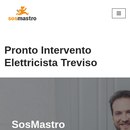
Vai
al
contenuto
Pronto Intervento
Elettricista Treviso
SosMastro