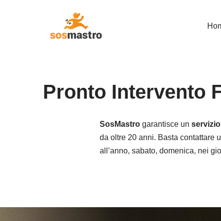
Ho
Vai
al
contenuto
Pronto Intervento 
SosMastro
garantisce un
servizi
da oltre 20 anni. Basta contattare u
all’anno, sabato, domenica, nei giorn