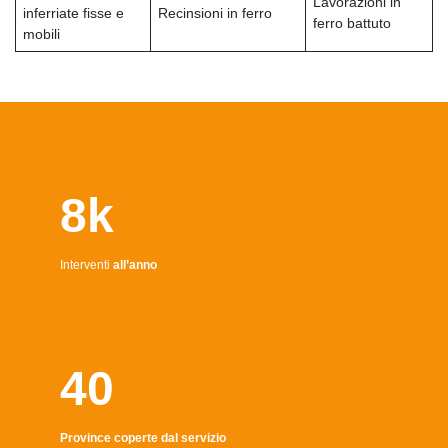
Lavorazioni in
inferriate fisse e
Recinsioni in ferro
ferro battuto
mobili
8k
Interventi
all’anno
40
Province coperte dal servizio