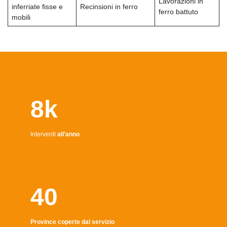
Lavorazioni in
inferriate fisse e
Recinsioni in ferro
ferro battuto
mobili
8k
Interventi
all’anno
40
Province coperte dal servizio