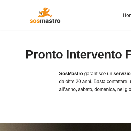
Ho
Vai
al
contenuto
Pronto Intervento 
SosMastro
garantisce un
servizi
da oltre 20 anni. Basta contattare u
all’anno, sabato, domenica, nei giorn