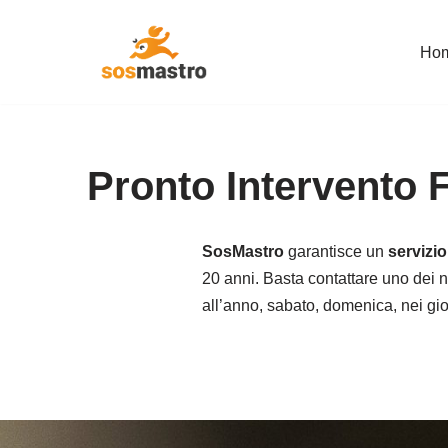
Ho
Vai
al
contenuto
Pronto Intervento
SosMastro
garantisce un
servizi
20 anni. Basta contattare uno dei no
all’anno, sabato, domenica, nei giorn