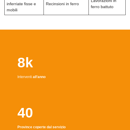
Lavorazioni in
inferriate fisse e
Recinsioni in ferro
ferro battuto
mobili
8k
Interventi
all’anno
40
Province coperte dal servizio