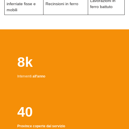
Lavorazioni in
inferriate fisse e
Recinsioni in ferro
ferro battuto
mobili
8k
Interventi
all’anno
40
Province coperte dal servizio