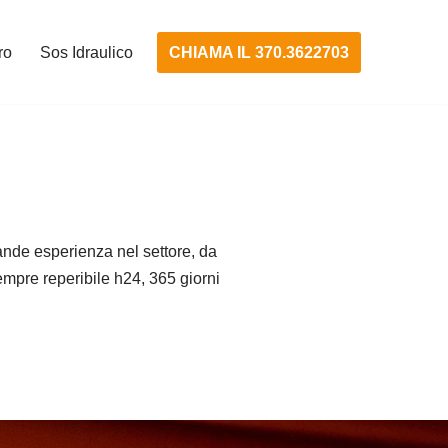
CHIAMA IL 370.3622703
ro
Sos Idraulico
nde esperienza nel settore, da
Sempre reperibile h24, 365 giorni