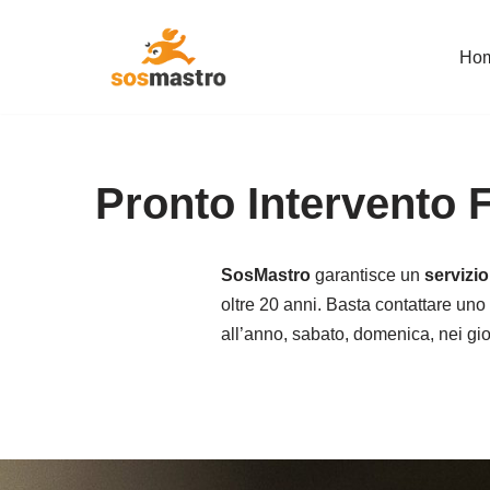
Ho
Vai
al
contenuto
Pronto Intervento 
SosMastro
garantisce un
servizi
oltre 20 anni. Basta contattare uno 
all’anno, sabato, domenica, nei giorn