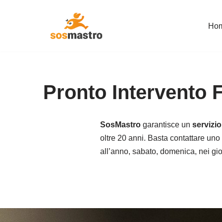
Ho
Vai
al
contenuto
Pronto Intervento 
SosMastro
garantisce un
servizi
oltre 20 anni. Basta contattare uno 
all’anno, sabato, domenica, nei giorn