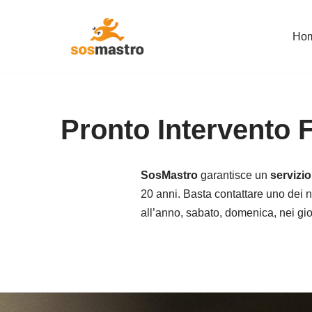
Ho
Vai
al
contenuto
Pronto Intervento 
SosMastro
garantisce un
servizi
20 anni. Basta contattare uno dei no
all’anno, sabato, domenica, nei giorn