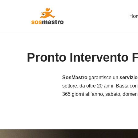
Ho
Vai
al
contenuto
Pronto Intervento 
SosMastro
garantisce un
servizi
settore, da oltre 20 anni. Basta cont
365 giorni all’anno, sabato, domenic