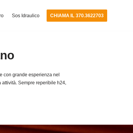
CHIAMA IL 370.3622703
ro
Sos Idraulico
ano
e con grande esperienza nel
a attività. Sempre reperibile h24,