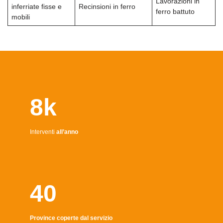
Lavorazioni in
inferriate fisse e
Recinsioni in ferro
ferro battuto
mobili
8k
Interventi
all’anno
40
Province coperte dal servizio