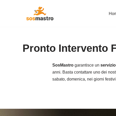
Ho
Vai
al
contenuto
Pronto Intervento 
SosMastro
garantisce un
servizi
anni. Basta contattare uno dei nostr
sabato, domenica, nei giorni festivi