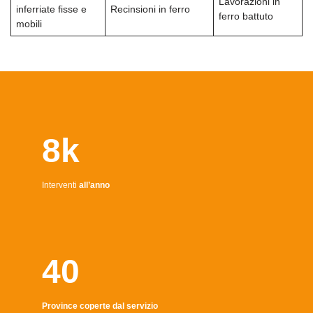
Lavorazioni in
inferriate fisse e
Recinsioni in ferro
ferro battuto
mobili
8k
Interventi
all’anno
40
Province coperte dal servizio