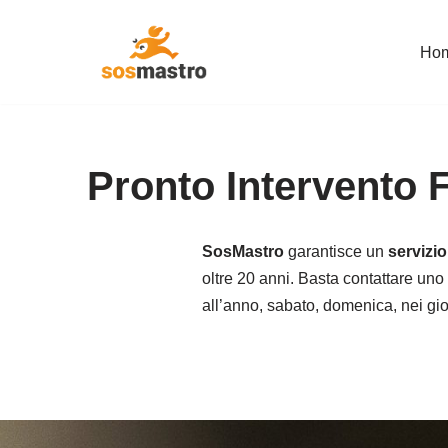
Ho
Vai
al
contenuto
Pronto Intervento 
SosMastro
garantisce un
servizi
oltre 20 anni. Basta contattare uno 
all’anno, sabato, domenica, nei giorn