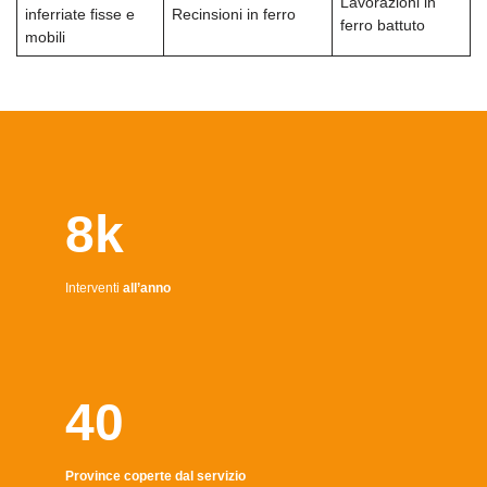
Lavorazioni in
inferriate fisse e
Recinsioni in ferro
ferro battuto
mobili
8k
Interventi
all’anno
40
Province coperte dal servizio