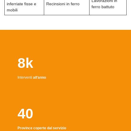
Lavorazioni in
inferriate fisse e
Recinsioni in ferro
ferro battuto
mobili
8k
Interventi
all’anno
40
Province coperte dal servizio