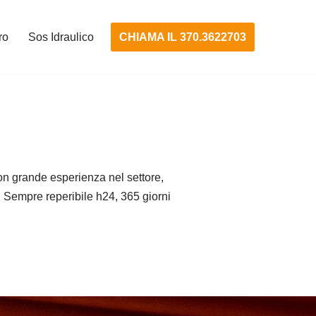
CHIAMA IL 370.3622703
ro
Sos Idraulico
n grande esperienza nel settore,
tà. Sempre reperibile h24, 365 giorni