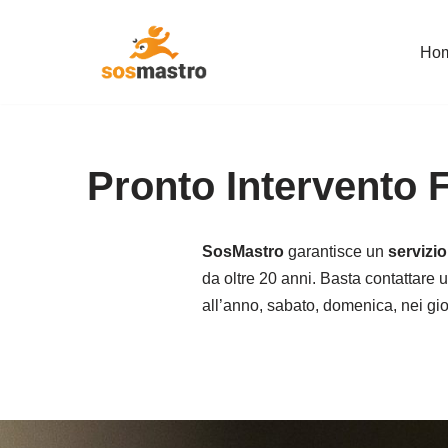
Ho
Vai
al
contenuto
Pronto Intervento 
SosMastro
garantisce un
servizi
da oltre 20 anni. Basta contattare u
all’anno, sabato, domenica, nei giorn