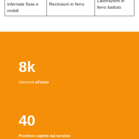
Lavorazioni in
inferriate fisse e
Recinsioni in ferro
ferro battuto
mobili
8k
Interventi
all’anno
40
Province coperte dal servizio