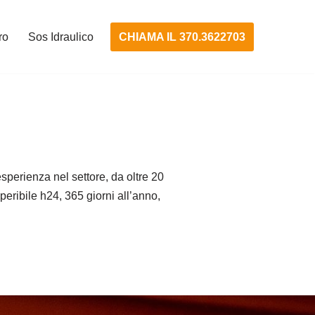
CHIAMA IL 370.3622703
ro
Sos Idraulico
perienza nel settore, da oltre 20
eperibile h24, 365 giorni all’anno,