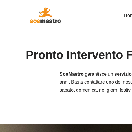
Ho
Vai
al
contenuto
Pronto Intervento 
SosMastro
garantisce un
servizi
anni. Basta contattare uno dei nostr
sabato, domenica, nei giorni festivi