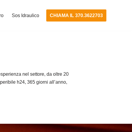
CHIAMA IL 370.3622703
ro
Sos Idraulico
perienza nel settore, da oltre 20
eperibile h24, 365 giorni all’anno,