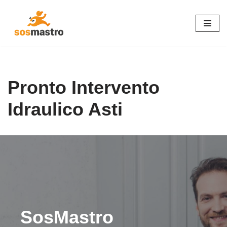
Vai
al
contenuto
Pronto Intervento
Idraulico Asti
SosMastro