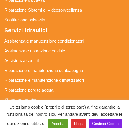
Riparazione salvavita
Riparazione Sistemi di Videosorveglianza
Sostituzione salvavita
Servizi Idraulici
Assistenza e manutenzione condizionatori
Assistenza e riparazione caldaie
Assistenza sanitrit
Riparazione e manutenzione scaldabagno
Riparazione e manutenzione climatizzatori
Riparazione perdite acqua
Stasatura scarico
Utilizziamo cookie (propri e di terze parti) al fine garantire la
Stasatura wc
funzionalità del nostro sito. Per andare avanti devi accettare le
SosMastro by Paolo Aldinucci - P.IVA 05247740482 -
Privacy
condizioni di utilizzo.
Accetta
Nega
Gestisci Cookie
Policy e Cookie