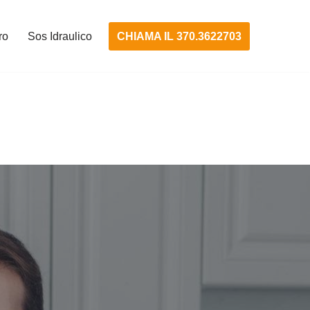
CHIAMA IL 370.3622703
ro
Sos Idraulico