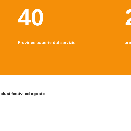
40
Province coperte dal servizio
an
nclusi festivi ed agosto
.