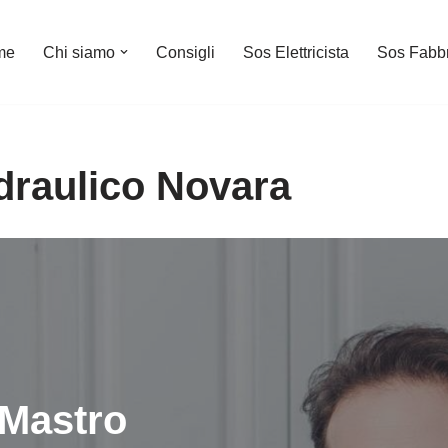
me
Chi siamo
Consigli
Sos Elettricista
Sos Fabb
Idraulico Novara
Mastro