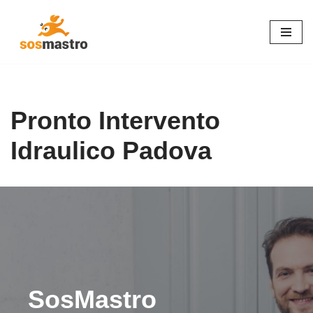
Vai
al
contenuto
Pronto Intervento
Idraulico Padova
SosMastro