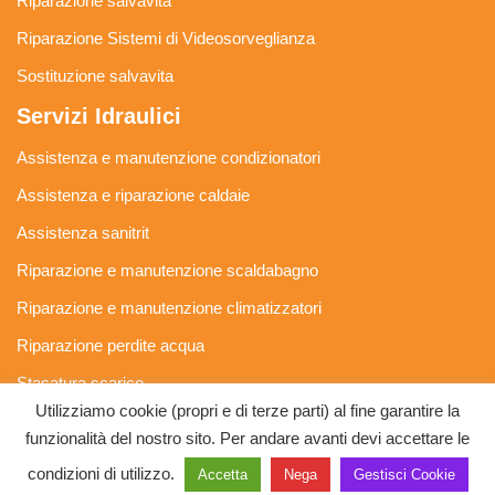
Riparazione salvavita
Riparazione Sistemi di Videosorveglianza
Sostituzione salvavita
Servizi Idraulici
Assistenza e manutenzione condizionatori
Assistenza e riparazione caldaie
Assistenza sanitrit
Riparazione e manutenzione scaldabagno
Riparazione e manutenzione climatizzatori
Riparazione perdite acqua
Stasatura scarico
Utilizziamo cookie (propri e di terze parti) al fine garantire la
Stasatura wc
funzionalità del nostro sito. Per andare avanti devi accettare le
SosMastro by Paolo Aldinucci - P.IVA 05247740482 -
Privacy
condizioni di utilizzo.
Accetta
Nega
Gestisci Cookie
Policy e Cookie