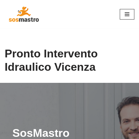
Vai
al
contenuto
Pronto Intervento
Idraulico Vicenza
SosMastro